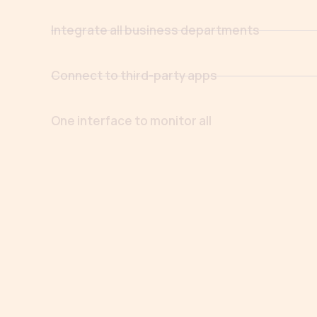
Integrate all business departments
Connect to third-party apps
One interface to monitor all