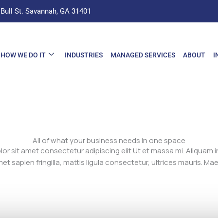
 Bull St. Savannah, GA 31401
HOW WE DO IT
INDUSTRIES
MANAGED SERVICES
ABOUT
I
All of what your business needs in one space
or sit amet consectetur adipiscing elit Ut et massa mi. Aliquam in
et sapien fringilla, mattis ligula consectetur, ultrices mauris. M